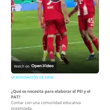
P
l
a
y
V
Watch on
i
LA RENOVACIÓN DE KANE
d
¿Qué se necesita para elaborar el PEI y el
PAT?
Contar con una comunidad educativa
e
organizada.