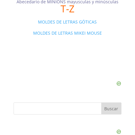
Abecedario de MINIONS mayusculas y minúsculas
T-Z
d
MOLDES DE LETRAS GÓTICAS
e
MOLDES DE LETRAS MIKEI MOUSE
o