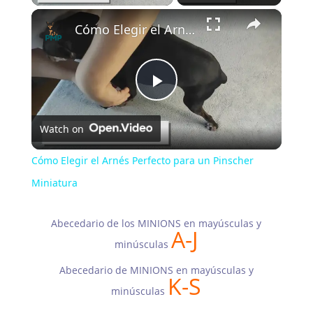
×
Cómo Elegir el Arnés Perfecto para un Pinscher Miniatura
P
Watch on
l
Cómo Elegir el Arnés Perfecto para un Pinscher
a
Miniatura
y
Abecedario de los MINIONS en mayúsculas y
A-J
minúsculas
V
Abecedario de MINIONS en mayúsculas y
K-S
minúsculas
i