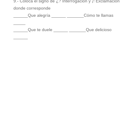
9.- Coloca el signo de ¿? Interrogación y ¡! Exclamación
donde corresponde
______Que alegría ______ _______Cómo te llamas
_____
______Que te duele ______ _______Que delicioso
______