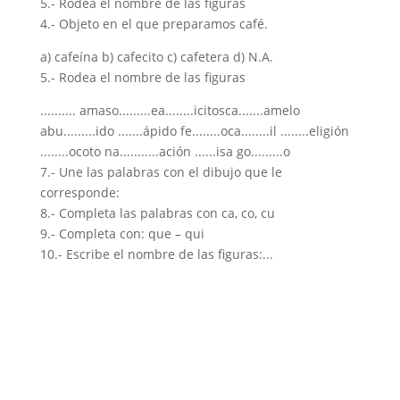
5.- Rodea el nombre de las figuras
4.- Objeto en el que preparamos café.
a) cafeína b) cafecito c) cafetera d) N.A.
5.- Rodea el nombre de las figuras
.......... amaso.........ea........icitosca.......amelo
abu.........ido .......ápido fe........oca........il ........eligión
........ocoto na...........ación ......isa go.........o
7.- Une las palabras con el dibujo que le
corresponde:
8.- Completa las palabras con ca, co, cu
9.- Completa con: que – qui
10.- Escribe el nombre de las figuras:...